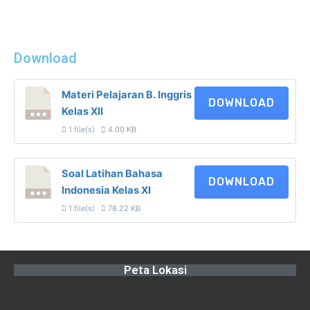
Download
Materi Pelajaran B. Inggris
DOWNLOAD
Kelas XII
1 file(s)
4.00 KB
Soal Latihan Bahasa
DOWNLOAD
Indonesia Kelas XI
1 file(s)
78.22 KB
Peta Lokasi