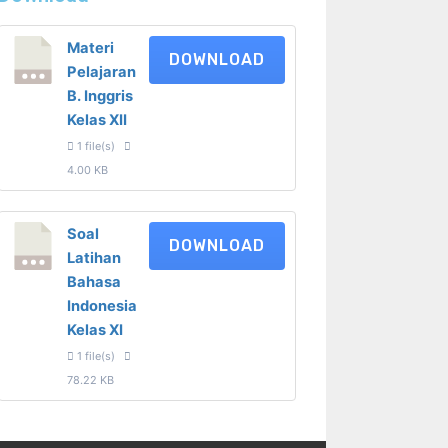
Materi
DOWNLOAD
Pelajaran
B. Inggris
Kelas XII
1 file(s)
4.00 KB
Soal
DOWNLOAD
Latihan
Bahasa
Indonesia
Kelas XI
1 file(s)
78.22 KB