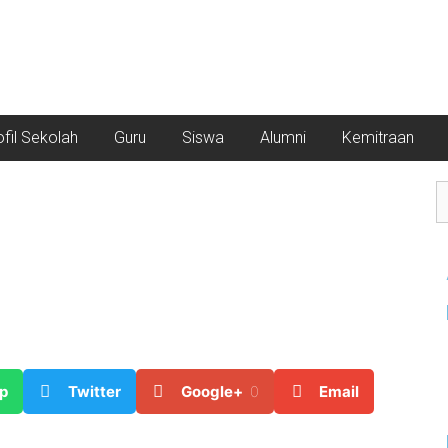
ofil Sekolah
Guru
Siswa
Alumni
Kemitraan
p
Twitter
Google+
0
Email