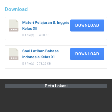
Download
Materi Pelajaran B. Inggris
DOWNLOAD
Kelas XII
1 file(s)
4.00 KB
Soal Latihan Bahasa
DOWNLOAD
Indonesia Kelas XI
1 file(s)
78.22 KB
Peta Lokasi